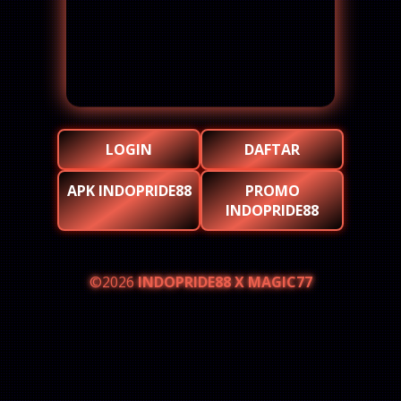
LOGIN
DAFTAR
APK INDOPRIDE88
PROMO
INDOPRIDE88
©2026
INDOPRIDE88 X MAGIC77